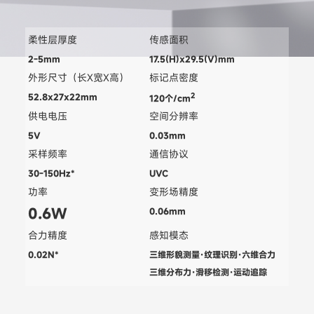
柔性层厚度
传感面积
2-5mm
17.5(H)x29.5(V)mm
外形尺寸（长X宽X高）
标记点密度
2
52.8x27x22mm
120个/cm
供电电压
空间分辨率
5V
0.03mm
采样频率
通信协议
30-150Hz*
UVC
功率
变形场精度
0.6W
0.06mm
合力精度
感知模态
0.02N*
三维形貌测量·纹理识别·六维合力
三维分布力·滑移检测·运动追踪